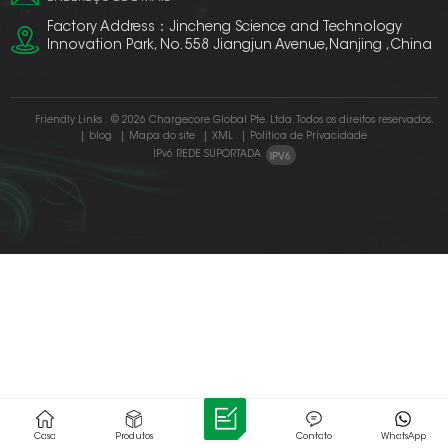
Factory Address：Jincheng Science and Technology
Innovation Park, No. 558 Jiangjun Avenue,Nanjing ,China
Friendly Links :
© 2026 Chargecore Global Pte. Ltda. Todos os direitos reservados.
|
blog
|
Mapa do site
|
XML
|
Política de Privacidade
IPv6 REDE SUPORTADA
Casa
Produtos
Contato
WhatsApp