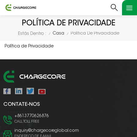
POLÍTICA DE PRIVACIDADE
Casa
Política De Privacidade
Estás Dentro :
/
/
Política de Privacidade
CONTATE-NOS
+8613770626876
CALL TOLL FREE
inquiry@chargecoreglobal.com
ENDEREÇO DE E-MAIL