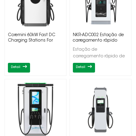
Coremini 60kW Fast DC
NKR-ADC002 Estação de
Charging Stations For
carregamento rápido
Commercial
para veículos elétricos DC
Estação de
carregamento rápido de
veículos elétricos DC
Detail
Detail
Potência de saída
60/120/150/180kW
Saídas Duplas/Triplas
CCS1/CCS2/CHAdeMO