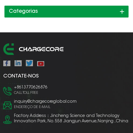
Duplas/TriplasCCS1/CCS2/CHAdeMO
Categorias
CONTATE-NOS
+8613770626876
CALL TOLL FREE
inquiry@chargecoreglobal.com
ENDEREÇO DE E-MAIL
Factory Address：Jincheng Science and Technology
Innovation Park, No. 558 Jiangjun Avenue,Nanjing ,China