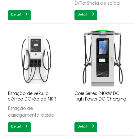
EVPotência de saída
20/40kWSaídas
Detail
Detail
Simples/DuplasCCS1/CCS2
Estação de veículo
Core Series 240kW DC
elétrico DC rápida NKR-
High-Power DC Charging
ADC
Pile
Estação de
carregamento rápido
para veículos elétricos
Detail
Detail
DCPotência de saída 60-
220kWSaídas