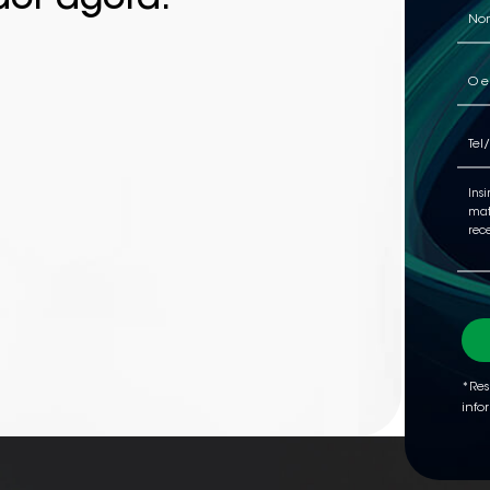
dor agora.
*Res
info