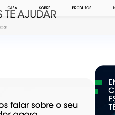
CASA
SOBRE
PRODUTOS
TE AJUDAR
udar
E
C
E
s falar sobre o seu
T