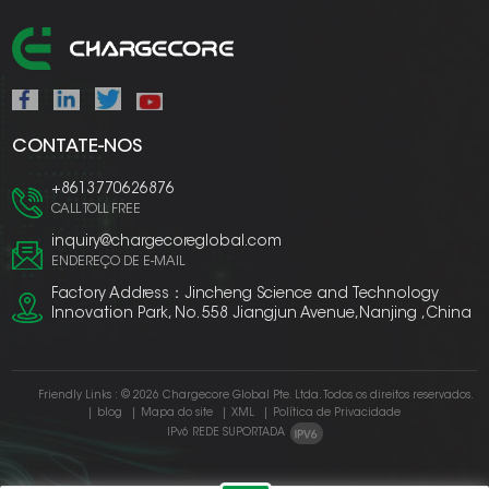
CONTATE-NOS
+8613770626876
CALL TOLL FREE
inquiry@chargecoreglobal.com
ENDEREÇO DE E-MAIL
Factory Address：Jincheng Science and Technology
Innovation Park, No. 558 Jiangjun Avenue,Nanjing ,China
Friendly Links :
© 2026 Chargecore Global Pte. Ltda. Todos os direitos reservados.
|
blog
|
Mapa do site
|
XML
|
Política de Privacidade
IPv6 REDE SUPORTADA