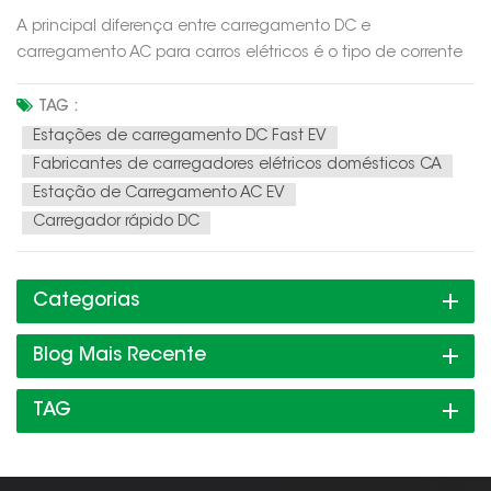
A principal diferença entre carregamento DC e
carregamento AC para carros elétricos é o tipo de corrente
usada para carregar a bateria do carro. O carregamento
CA é o método mais comum e usa Corrente Alternada (CA)
TAG :
para carregar a bateria do carro. O carregamento CA é
Estações de carregamento DC Fast EV
frequentemente usado par...
Fabricantes de carregadores elétricos domésticos CA
Estação de Carregamento AC EV
Carregador rápido DC
Categorias
Blog Mais Recente
TAG