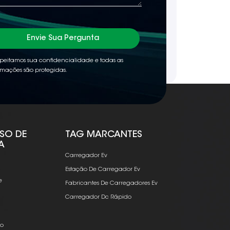
Envie Sua Pergunta
peitamos sua confidencialidade e todas as
rmações são protegidas.
ISO DE
TAG MARCANTES
A
Carregador Ev
Estação De Carregador Ev
e
Fabricantes De Carregadores Ev
Carregador Dc Rápido
vo