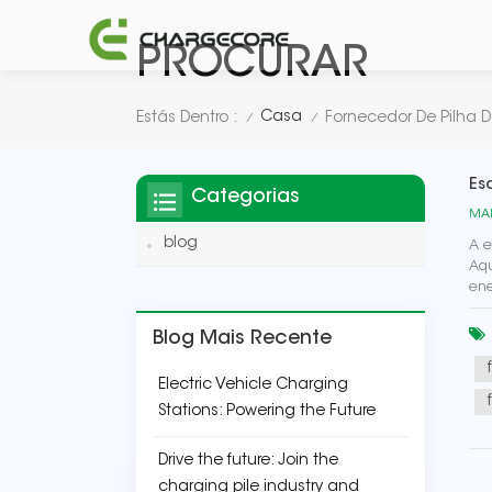
PROCURAR
Casa
Estás Dentro :
Fornecedor De Pilha 
/
/
Es
Categorias
MAR
blog
A e
Aqu
ene
Blog Mais Recente
Electric Vehicle Charging
Stations: Powering the Future
Drive the future: Join the
charging pile industry and