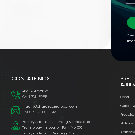
*Res
info
CONTATE-NOS
PREC
AJUD
+8613770626876
CALL TOLL FREE
Casa
Cerca D
inquiry@chargecoreglobal.com
ENDEREÇO DE E-MAIL
Produtos
Factory Address：Jincheng Science and
Notícias
Technology Innovation Park, No. 558
Aplicati
Jiangjun Avenue,Nanjing ,China