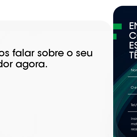
E
C
E
s falar sobre o seu
T
dor agora.