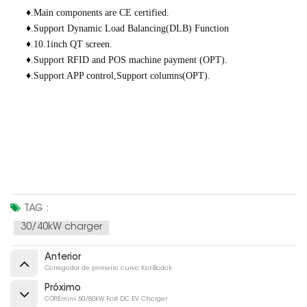
♦.Main components are CE certified.
♦.Support Dynamic Load Balancing(DLB) Function
♦.10.1inch QT screen.
♦.Support RFID and POS machine payment (OPT).
♦.Support APP control,Support columns(OPT).
TAG :
30/40kW charger
Anterior
Carregador de primeira curva Kar-Badak
Próximo
COREmini 60/80kW Fast DC EV Charger