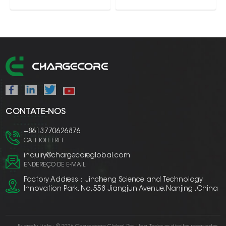
INFORMAÇÃO
INFORMAÇÃO
CONTATE-NOS
+8613770626876
CALL TOLL FREE
inquiry@chargecoreglobal.com
ENDEREÇO DE E-MAIL
Factory Address：Jincheng Science and Technology
Innovation Park, No. 558 Jiangjun Avenue,Nanjing ,China