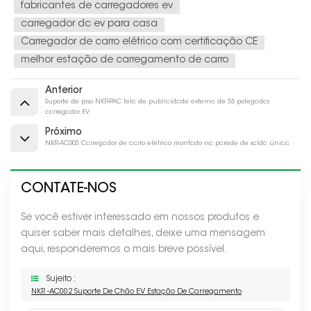
fabricantes de carregadores ev
carregador dc ev para casa
Carregador de carro elétrico com certificação CE
melhor estação de carregamento de carro
Anterior
Suporte de piso NKR-PAC tela de publicidade externa de 55 polegadas
carregador EV
Próximo
NKR-AC003 Carregador de carro elétrico montado na parede de saída única
CONTATE-NOS
Se você estiver interessado em nossos produtos e
quiser saber mais detalhes, deixe uma mensagem
aqui, responderemos o mais breve possível.
Sujeito :
NKR -AC002 Suporte De Chão EV Estação De Carregamento