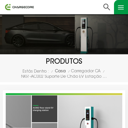
PRODUTOS
Casa
Carregador CA
Estás Dentro :
/
/
/
NKR -AC002 Suporte De Chão EV Estação De Carregamento