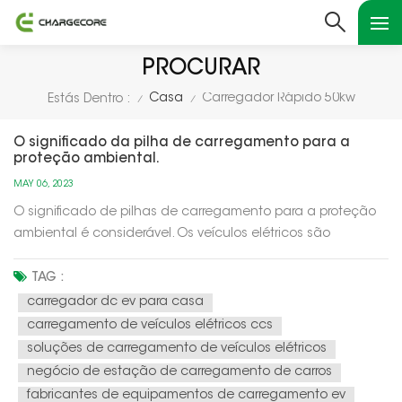
PROCURAR
Casa
Carregador Rápido 50kw
Estás Dentro :
/
/
O significado da pilha de carregamento para a
proteção ambiental.
MAY 06, 2023
O significado de pilhas de carregamento para a proteção
ambiental é considerável. Os veículos elétricos são
amplamente reconhecidos como uma ferramenta
essencial para reduzir as emissões de carbono e a poluição
TAG :
do ar. No entanto, a adoção generalizada de veículos
carregador dc ev para casa
elétricos depende da disponibilidad...
carregamento de veículos elétricos ccs
soluções de carregamento de veículos elétricos
negócio de estação de carregamento de carros
fabricantes de equipamentos de carregamento ev