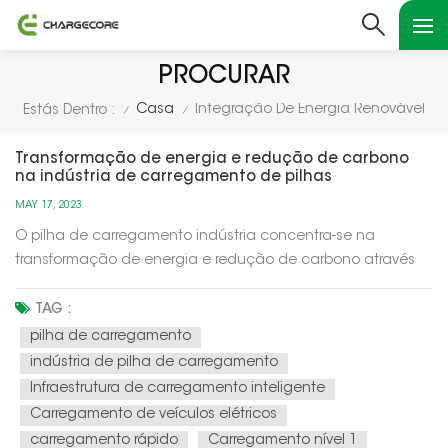
PROCURAR
Casa
Integração De Energia Renovável
Estás Dentro :
/
/
Transformação de energia e redução de carbono
na indústria de carregamento de pilhas
MAY 17, 2023
O pilha de carregamento indústria concentra-se na
transformação de energia e redução de carbono através
de vários meios: Integração de energia renovável: as pilhas
de carregamento são cada vez mais alimentadas por
TAG :
fontes de energia renováveis, como solar e eólica. Essa
pilha de carregamento
integração reduz a depen...
indústria de pilha de carregamento
Infraestrutura de carregamento inteligente
Carregamento de veículos elétricos
carregamento rápido
Carregamento nível 1