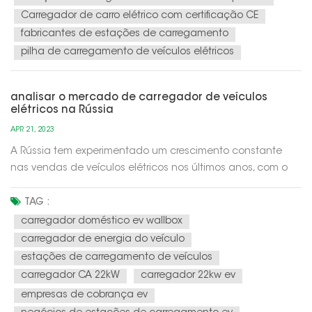
Carregador de carro elétrico com certificação CE
fabricantes de estações de carregamento
pilha de carregamento de veículos elétricos
analisar o mercado de carregador de veículos
elétricos na Rússia
APR 21, 2023
A Rússia tem experimentado um crescimento constante
nas vendas de veículos elétricos nos últimos anos, com o
governo pretendendo que 10% das vendas de carros novos
sejam elétricos até 2024. Isso levou a um aumento na
TAG :
demanda por carregadores de veículos elétricos em todo o
carregador doméstico ev wallbox
país.De acordo com um rel...
carregador de energia do veículo
estações de carregamento de veículos
carregador CA 22kW
carregador 22kw ev
empresas de cobrança ev