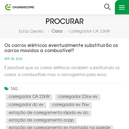
PROCURAR
Casa
Carregador CA 22kW
Estás Dentro :
/
/
Os carros elétricos eventualmente substituirão os
carros movidos a combustível?
APR 28, 2023
É provável que os carros elétricos acabem substituindo os
carros a combustível, mas o cronograma para essa
transição é incerto e depende de vários fatores, como
avanços tecnológicos, políticas governamentais e
TAG :
preferências do consumidor.Um dos principais
carregador CA 22kW
carregador 22kw ev
impulsionadores da transição para carros elét...
carregador dc ev
carregador ev 7kw
estação de carregamento rápido ev dc
estação de carregamento ocpp
estação de carregamento ev montada na parede