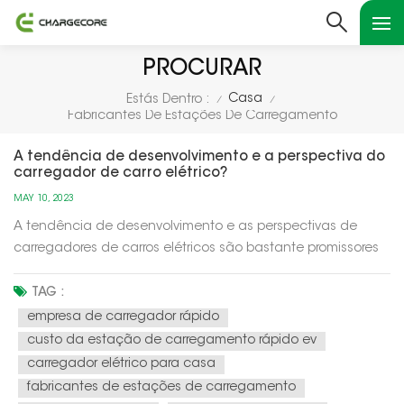
PROCURAR
Casa
Estás Dentro :
/
/
Fabricantes De Estações De Carregamento
A tendência de desenvolvimento e a perspectiva do
carregador de carro elétrico?
MAY 10, 2023
A tendência de desenvolvimento e as perspectivas de
carregadores de carros elétricos são bastante promissores
devido à crescente adoção de veículos elétricos (EVs) em
todo o mundo. Aqui estão alguns pontos-chave: Aumento
TAG :
da demanda: A demanda por EVs está aumentando
empresa de carregador rápido
rapidamente, o que está imp...
custo da estação de carregamento rápido ev
carregador elétrico para casa
fabricantes de estações de carregamento