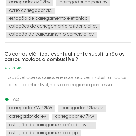
carregador ev 22kw
carregador dc para ev
carro carregador dc
estação de carregamento eletrônico
estações de carregamento residencial ev
estação de carregamento comercial ev
Os carros elétricos eventualmente substituirão os
carros movidos a combustível?
APR 28, 2023
É provável que os carros elétricos acabem substituindo os
carros a combustível, mas o cronograma para essa
transição é incerto e depende de vários fatores, como
avanços tecnológicos, políticas governamentais e
TAG :
preferências do consumidor.Um dos principais
carregador CA 22kW
carregador 22kw ev
impulsionadores da transição para carros elét...
carregador dc ev
carregador ev 7kw
estação de carregamento rápido ev dc
estação de carregamento ocpp