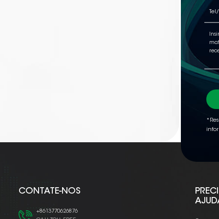
*Res
info
CONTATE-NOS
PREC
AJUD
+8613770626876