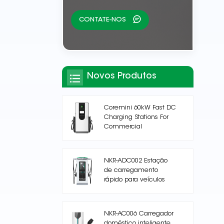
CONTATE-NOS
Novos Produtos
Coremini 60kW Fast DC
Charging Stations For
Commercial
NKR-ADC002 Estação
de carregamento
rápido para veículos
elétricos DC
NKR-AC006 Carregador
doméstico inteligente