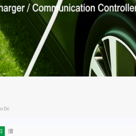
to Dc