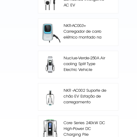
AC EV
NKR-AC003+
Carregador de carro
elétrico montado na
parede de saída única
Nuclue-Verde-250A Air
cooling Split Type
Electric Vehicle
Charging Station
NKR -AC002 Suporte de
chão EV Estação de
carregamento
Core Series 240kW DC
High-Power DC
Charging Pile