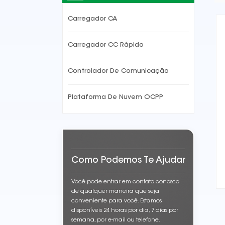
Carregador CA
Carregador CC Rápido
Controlador De Comunicação
Plataforma De Nuvem OCPP
Como Podemos Te Ajudar
Você pode entrar em contato conosco
de qualquer maneira que seja
conveniente para você. Estamos
disponíveis 24 horas por dia, 7 dias por
semana, por e-mail ou telefone.