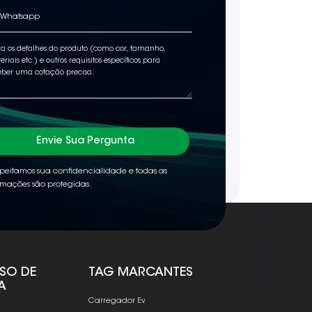
Envie Sua Pergunta
peitamos sua confidencialidade e todas as
rmações são protegidas.
ISO DE
TAG MARCANTES
A
Carregador Ev