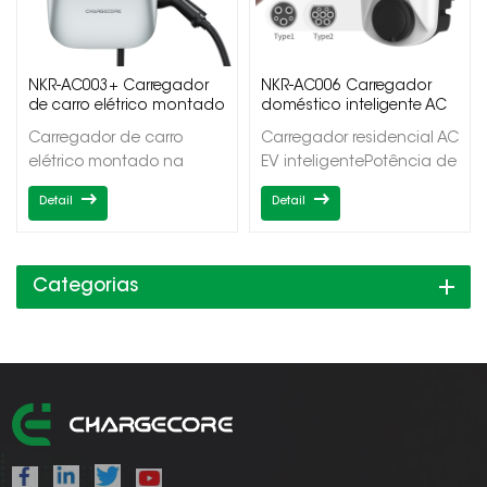
NKR-AC003+ Carregador
NKR-AC006 Carregador
de carro elétrico montado
doméstico inteligente AC
na parede de saída única
EV
Carregador de carro
Carregador residencial AC
elétrico montado na
EV inteligentePotência de
parede de saída
saída 7/11/22kWSaída
Detail
Detail
únicaPotência de saída
únicaTipo1/Tipo2OCPP1.6J/co
7/11/22kWSaída
de
únicaTipo1/Tipo2OCPP1.6J/DLB
aplicativo/carregamento
programado/balanceamento
Categorias
de carga dinâmico
doméstico